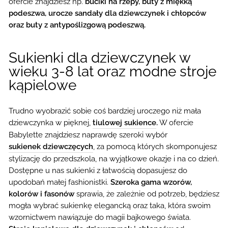
ofercie znajdziesz np.
buciki na rzepy, buty z miękką
podeszwa, urocze sandały dla dziewczynek i chłopców
oraz buty z antypoślizgową podeszwą.
Sukienki dla dziewczynek w
wieku 3-8 lat oraz modne stroje
kąpielowe
Trudno wyobrazić sobie coś bardziej uroczego niż mała
dziewczynka w pięknej,
tiulowej sukience
.
W ofercie
Babylette znajdziesz naprawdę szeroki wybór
sukienek dziewczęcych
, za pomocą których skomponujesz
stylizację do przedszkola, na wyjątkowe okazje i na co dzień.
Dostępne u nas sukienki z łatwością dopasujesz do
upodobań małej fashionistki.
Szeroka gama wzorów,
kolorów i fasonów
sprawia, że zależnie od potrzeb, będziesz
mogła wybrać sukienkę elegancką oraz taka, która swoim
wzornictwem nawiązuje do magii bajkowego świata.