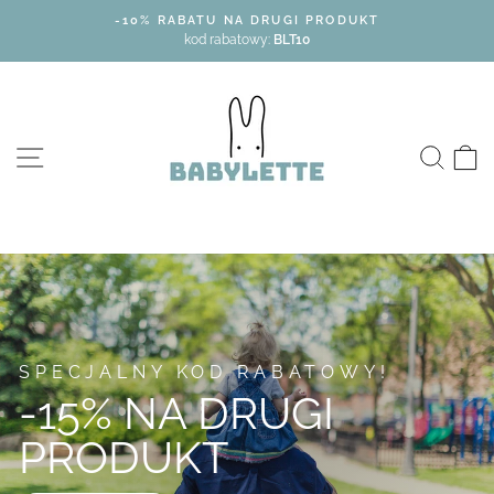
Przejdź
-10% RABATU NA DRUGI PRODUKT
do
kod rabatowy:
BLT10
Babylette
SITE NAVIGATION
SZU
SPECJALNY KOD RABATOWY!
-15% NA DRUGI
PRODUKT