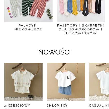
PAJACYKI
RAJSTOPY I SKARPETKI
NIEMOWLĘCE
DLA NOWORODKÓW I
NIEMOWLAKÓW
NOWOŚCI
2-CZĘŚCIOWY
CHŁOPIĘCY
CASUAL K