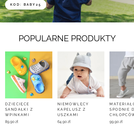
KOD: BABY25
POPULARNE PRODUKTY
DZIECIĘCE
NIEMOWLĘCY
MATERIA
SANDAŁKI Z
KAPELUSZ Z
SPODNIE 
WPINKAMI
USZKAMI
CHŁOPCÓ
89,90 zł
64,90 zł
99,90 zł