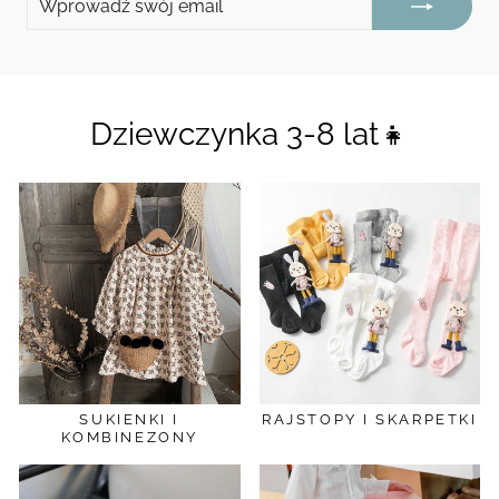
SWÓJ
SIĘ
EMAIL
Dziewczynka 3-8 lat👧
SUKIENKI I
RAJSTOPY I SKARPETKI
KOMBINEZONY