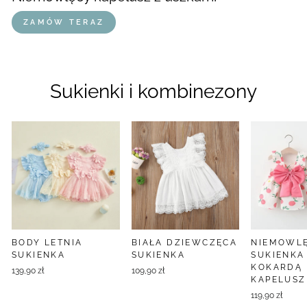
ZAMÓW TERAZ
Sukienki i kombinezony
BODY LETNIA
BIAŁA DZIEWCZĘCA
NIEMOWL
SUKIENKA
SUKIENKA
SUKIENKA
KOKARDĄ 
139,90 zł
109,90 zł
KAPELUS
119,90 zł