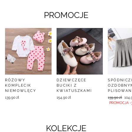
PROMOCJE
RÓŻOWY
DZIEWCZĘCE
SPÓDNICZ
KOMPLECIK
BUCIKI Z
OZDOBNY
NIEMOWLĘCY
KWIATUSZKAMI
PLISOWAN
Cena
PRO
139,90 zł
154,90 zł
139,90 zł
104,
PROMOCJA -3
KOLEKCJE