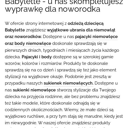
Babylette - u nas skompletujesz
wyprawkę dla noworodka
W ofercie strony internetowej z
odzieżą dziecięcą
Babylette
znajdziesz
wyjątkowe ubrania dla niemowląt
oraz noworodków.
Dostępne u nas
pajacyki niemowlęce
oraz
body niemowlęce
doskonale sprawdzają się w
pierwszych dniach, tygodniach i miesiącach życia każdego
dziecka.
Pajacyki i body
dostępne są w szerokiej gamie
wzorów, kolorów i rozmiarów. Produkty te doskonale
sprawdzą się na co dzień i sprawdzą się też jako element
stylizacji na wyjątkowe okazje. Podobnie jest zresztą w
przypadku naszych
sukienek niemowlęcych.
Dostępne u
nas
sukienki niemowlęce
stworzą stylizacje dla Twojego
dziecka na przyjęcia rodzinne, ale bez problemu znajdziesz
też takie modele, które doskonale odnajdą się w
codziennych okolicznościach. Wiemy, że małe dzieci są
wyjątkowo ruchliwe, a przy tym stają się marudne, kiedy jest
im niewygodnie. W naszej ofercie znajdziesz produkty