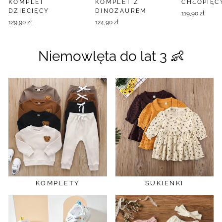
KOMPLET
KOMPLET Z
CHŁOPIĘC
DZIECIĘCY
DINOZAUREM
119,90 zł
129,90 zł
124,90 zł
Niemowlęta do lat 3 👶
KOMPLETY
SUKIENKI